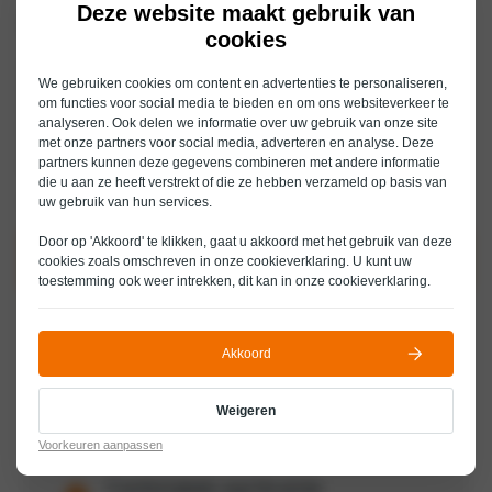
Deze website maakt gebruik van
reparatie
cookies
Is jouw Polestar toe aan een onderhoudsbeurt of reparatie? Je bent
We gebruiken cookies om content en advertenties te personaliseren,
welkom in onze erkende werkplaats voor professioneel
Polestar
om functies voor social media te bieden en om ons websiteverkeer te
onderhoud
. Als erkend Polestar-servicepartner kennen onze monteurs
analyseren. Ook delen we informatie over uw gebruik van onze site
jouw Polestar van binnen en buiten en werken uitsluitend met originele
met onze partners voor social media, adverteren en analyse. Deze
onderdelen en de nieuwste software-updates. Zo blijft jouw auto veilig,
partners kunnen deze gegevens combineren met andere informatie
betrouwbaar én behoud je fabrieksgarantie.
die u aan ze heeft verstrekt of die ze hebben verzameld op basis van
uw gebruik van hun services.
Plan eenvoudig online jouw Polestar onderhoudsbeurt.
Door op 'Akkoord' te klikken, gaat u akkoord met het gebruik van deze
Plan jouw onderhoud
cookies zoals omschreven in onze
cookieverklaring
. U kunt uw
toestemming ook weer intrekken, dit kan in onze
cookieverklaring
.
Originele onderdelen en
Akkoord
software
Altijd een prijsopgaaf vooraf
Weigeren
Direct contact met de monteur
Voorkeuren aanpassen
Comfortabele wachtruimte