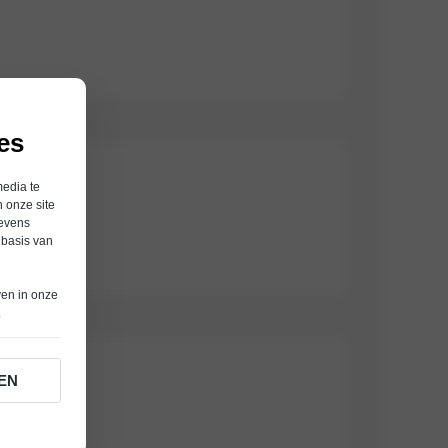
es
media te
 onze site
gevens
 basis van
ven in onze
.
EN