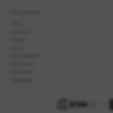
Onze merken
Volvo
Lynk & Co
Polestar
Geely
MAX'S Mobility
Prime Lease
NH Trading
Stappenbelt