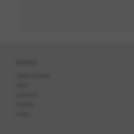
Aanbod
Totale voorraad
Volvo
Lynk & Co
Polestar
Acties