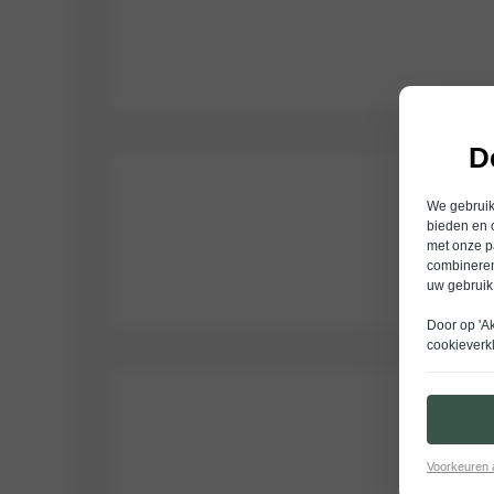
D
We gebruike
bieden en 
met onze p
combineren
uw gebruik
Door op 'A
cookieverk
Voorkeuren