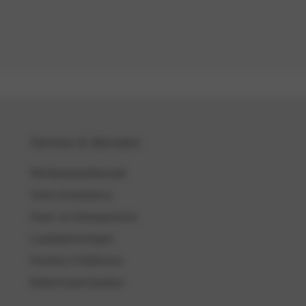
Service & diensten
Werkplaatsafspraak
Volvo Assistance
Haal- en brengservice
Laadoplossingen
Hockey Clubbonus
Ballonvaart boeken