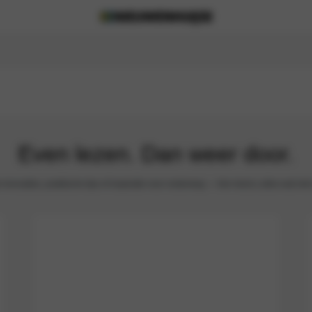
Even lezen. Dan weer door.
nnovaties, praktische tips of inspiratie voor onderweg — hier leest u alles wat met