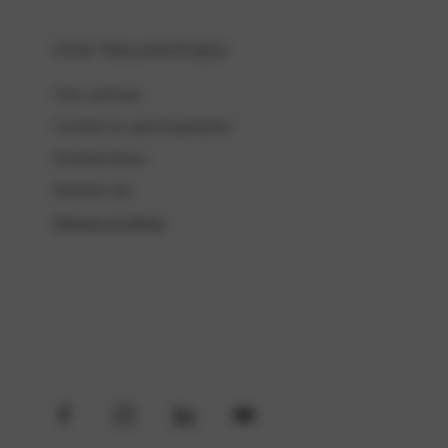
Over Nieuwenhuijse
Ons verhaal
Contact & openingstijden
Klantreviews
Werken bij
Nieuws & blogs