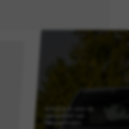
Schrijf je in voor de
nieuwsbrief van
Nieuwenhuijse