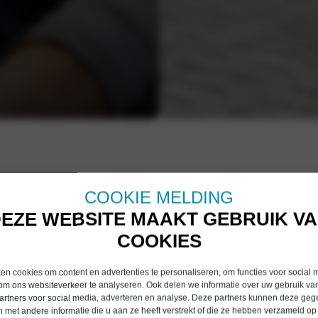
COOKIE MELDING
EZE WEBSITE MAAKT GEBRUIK V
COOKIES
ONTDEK ONS AANBOD
n cookies om content en advertenties te personaliseren, om functies voor social 
om ons websiteverkeer te analyseren. Ook delen we informatie over uw gebruik van
artners voor social media, adverteren en analyse. Deze partners kunnen deze ge
 met andere informatie die u aan ze heeft verstrekt of die ze hebben verzameld op