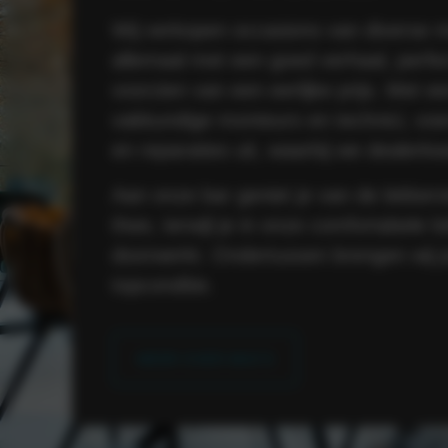
Wij verkopen occasions van diverse 
allemaal met een goed verhaal, perf
voorzien van een eerlijke prijs. Met 
vakkundige monteurs en technici, vo
en reparaties uit, waarbij we dealerkw
Aan onze bar geniet je van de lekkerst
thee, terwijl je in onze comfortabele l
doorwerkt. Ondertussen brengen wij j
topconditie.
MEER OVER MAX’S