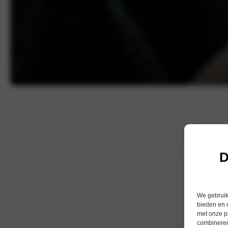
D
We gebruike
bieden en 
met onze p
combineren