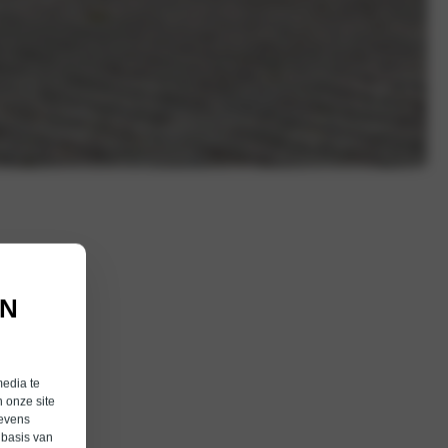
AN
media te
 onze site
gevens
 basis van