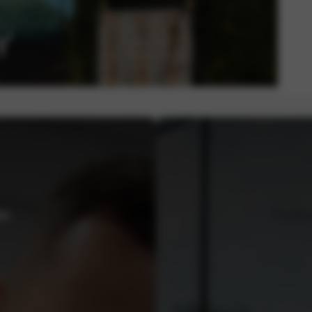
Y
en
Profit