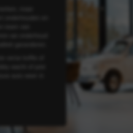
merken, maar
ect onderhouden en
een team van
eren we onderhoud
aliteit garanderen.
e verse koffie of
obby wacht of juist
ouw auto weer in