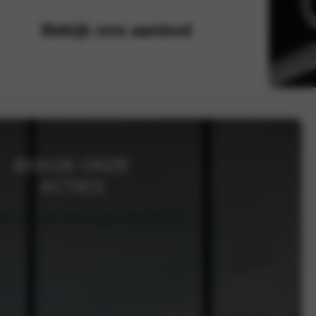
Bekijk ons aanbod
BEKIJK ONZE
ACTIES
eer van de kortingen bij MAX’S