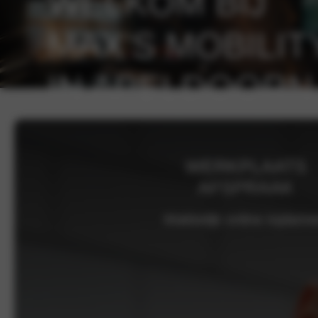
WELKOM BIJ
MAX’S MOBILIT
IN APELDOORN
WERKPLAATS
AFSPRAAK
Makkelijk online inplann