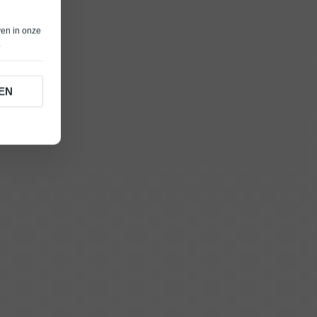
ven in onze
.
EN