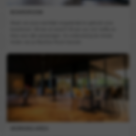
BOARDROOM
Maak van jouw wachttijd vergadertijd en gebruik onze
boardroom. Dit kan al vanaf € 30 per uur, incl. koffie en
thee voor alle aanwezigen. Zo ondervind jij de minste
hinder van je Machine Room bezoek.
WORKING AREA