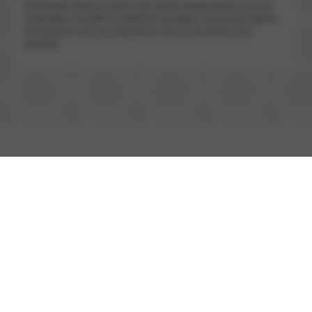
Doorwerken terwijl je wacht? Ook dat kan! Maak gebruik van onze
werkplekken met WiFi en koffie/thee faciliteiten. Geef dit aan tijdens
het inplannen van jouw afspraak en haal zo het meeste uit je
werkdag!
LEENFIETSEN
Maak kosteloos gebruik van een van onze Specialized
fietsen! Zelf trappen of toch liever ondersteuning? Beide
varianten staan klaar voor direct gebruik.