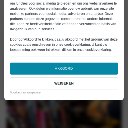
om functies voor social media te bieden en om ons websiteverkeer te
Terwijl jouw auto in onze Machine Room staat, heb jij verschillende
analyseren. Ook delen we informatie over uw gebruik van onze site
mogelijkheden. Blijf je wachten in onze lobby of aan de bar? Dan voorzien
met onze partners voor social media, adverteren en analyse. Deze
we je van heerlijke koffie/thee terwijl je (door)werkt. Stap je liever op een
partners kunnen deze gegevens combineren met andere informatie
gratis leenfiets? Mag ook. Geef je de voorkeur aan een vervangende
die u aan ze heeft verstrekt of die ze hebben verzameld op basis van
auto? Dat regelen we vanaf €45 per dag.
uw gebruik van hun services.
Door op 'Akkoord' te klikken, gaat u akkoord met het gebruik van deze
PLAN WERKPLAATSAFPSRAAK
cookies zoals omschreven in onze
cookieverklaring
. U kunt uw
toestemming ook weer intrekken, dit kan in onze
cookieverklaring
.
AKKOORD
WEIGEREN
Voorkeuren aanpassen