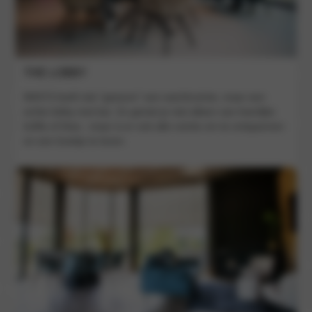
THE LOBBY
MAX’S heeft niet “gewoon” een wachtruimte, maar een
echte lobby met bar. Zo geniet je niet alleen van heerlijke
koffie of thee., maar is er ook alle ruimte om te ontspannen
en een boekje te lezen.