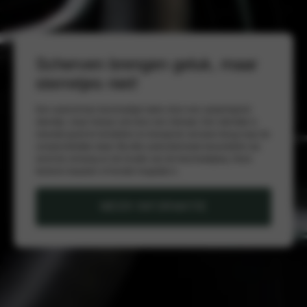
Scherven brengen geluk, maar
sterretjes niet!
Een autoruit kan beschadigd raken door een opspringend
steentje, maar helaas ook door een inbraak. Een sterretje is
meestal goed te herstellen en brengt de ruit weer terug naar de
oorspronkelijke staat. Bij elke autoruitschade beoordelen wij
eerst de omvang en de locatie van de beschadiging. Deze
factoren bepalen of herstel mogelijk is.
MEER INFORMATIE