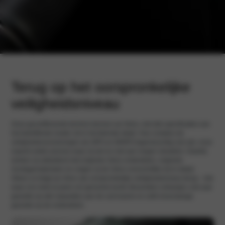
Terug op het oorspronkelijke
veiligheidsniveau
Onze gecertificeerde technici kennen uw Volvo, met alle specificaties van
het betreffende model, tot in het kleinste detail. Hoe complex de
veiligheidsvoorzieningen als SIPS en WHIPS tegenwoordig ook zijn: onze
experts weten precies waar zij wel en niet aan mogen sleutelen. Daarbij
werken zij uitsluitend met originele Volvo-onderdelen, originele
montagematerialen en volgen zij de Volvo-voorschriften tot in detail.
Alleen zo krijgt uw Volvo zijn oorspronkelijke veiligheidsniveau terug – iets
waar ons merk al jaren om geroemd wordt. Bovendien ontvangt u vier jaar
garantie op alle reparaties aan de carrosserie en zelfs levenslange
garantie op de onderdelen.