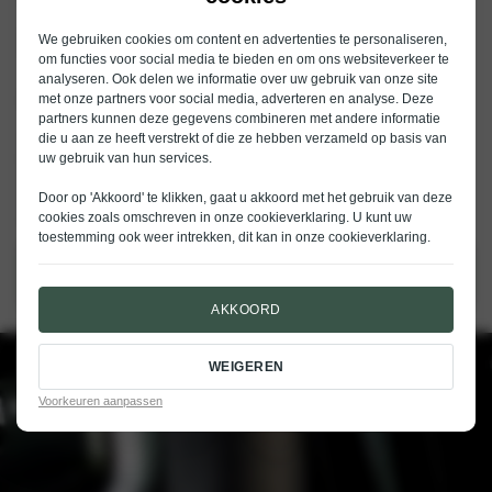
Volvo Erkend
Schadeherstel
We gebruiken cookies om content en advertenties te personaliseren,
om functies voor social media te bieden en om ons websiteverkeer te
analyseren. Ook delen we informatie over uw gebruik van onze site
Auw! Wat nu?
met onze partners voor social media, adverteren en analyse. Deze
partners kunnen deze gegevens combineren met andere informatie
die u aan ze heeft verstrekt of die ze hebben verzameld op basis van
Schade aan uw Volvo? Daar wilt u liever niet aan denken. Maar als het
uw gebruik van hun services.
toch gebeurt, is vakkundig herstel de enige remedie. Zo zorgen wij ervoor
dat de schade snel en netjes wordt hersteld. U hoeft zich nergens zorgen
Door op 'Akkoord' te klikken, gaat u akkoord met het gebruik van deze
over te maken, want wij regelen alles voor u, uiteraard geheel volgens de
cookies zoals omschreven in onze
cookieverklaring
. U kunt uw
nauwkeurige Volvo-norm.
toestemming ook weer intrekken, dit kan in onze
cookieverklaring
.
PLAN UW AFSPRAAK
AKKOORD
WEIGEREN
Voorkeuren aanpassen