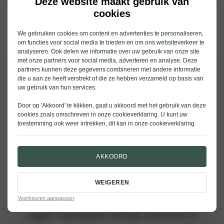
Deze website maakt gebruik van
Flexibele looptijden
cookies
We gebruiken cookies om content en advertenties te personaliseren,
om functies voor social media te bieden en om ons websiteverkeer te
analyseren. Ook delen we informatie over uw gebruik van onze site
met onze partners voor social media, adverteren en analyse. Deze
partners kunnen deze gegevens combineren met andere informatie
Vormen van Volvo Operational
die u aan ze heeft verstrekt of die ze hebben verzameld op basis van
uw gebruik van hun services.
Lease
Door op 'Akkoord' te klikken, gaat u akkoord met het gebruik van deze
cookies zoals omschreven in onze
cookieverklaring
. U kunt uw
Full Operational Lease
toestemming ook weer intrekken, dit kan in onze
cookieverklaring
.
De meest complete leasevorm, inclusief
onderhoud, verzekering, pechhulp en vaak
AKKOORD
vervangend vervoer. U betaalt alleen brandstof of
elektriciteit.
WEIGEREN
Netto Operational Lease
Voorkeuren aanpassen
Lagere maandlasten doordat onderhoud en