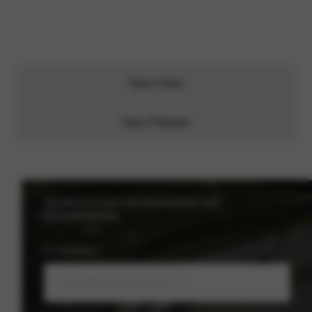
Naar Volvo
Naar Polestar
Schrijf je in voor de nieuwsbrief van
Nieuwenhuijse
E-mailadres