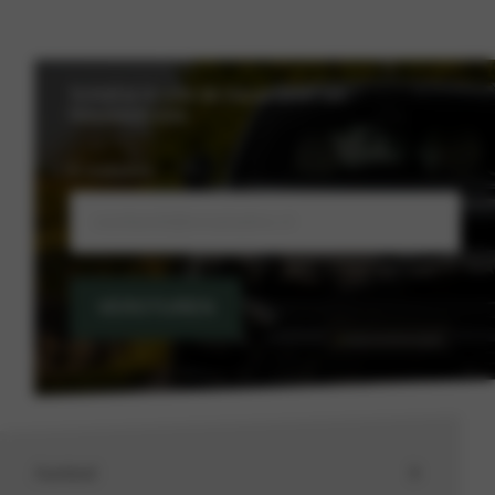
Schrijf je in voor de nieuwsbrief van
Nieuwenhuijse
E-mailadres
VERSTUREN
Aanbod