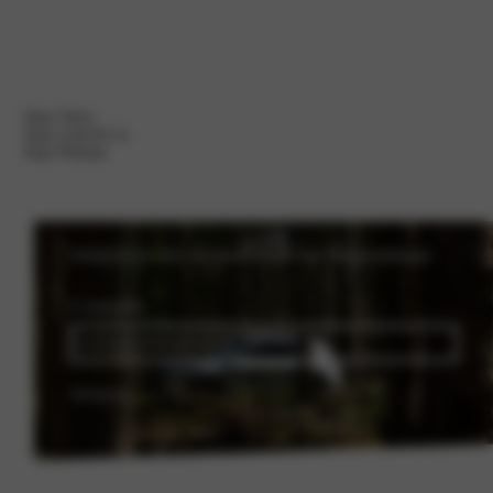
Naar Volvo
Naar Lynk & Co
Naar Polestar
Schrijf je in voor de nieuwsbrief van Nieuwenhuijse
E-mailadres
Versturen