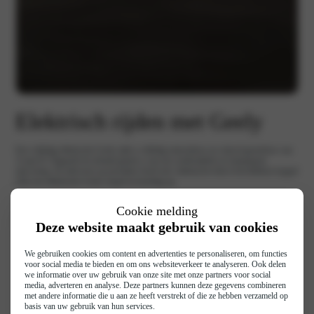
Elektrisch rijden met Geely
Een volledig elektrische Geely rijdt u volledig emissieloos en vrijwel geruisloos van
A naar B. Ongeacht de afstand geniet u van een comfortabele en ontspannen
rijervaring. En inleveren op prestaties hoeft niet: dankzij het direct beschikbare koppel
trekt een elektrische Geely soepel en krachtig op.
Of u nu volledig elektrisch wilt rijden of kiest voor een plug‑in hybride: Geely biedt
Cookie melding
moderne aandrijftechniek die past bij dagelijks gebruik. Efficiënt waar het kan,
krachtig wanneer het nodig is en gericht op comfortabel rijden zonder onnodige
Deze website maakt gebruik van cookies
complexiteit.
We gebruiken cookies om content en advertenties te personaliseren, om functies
voor social media te bieden en om ons websiteverkeer te analyseren. Ook delen
Geen CO2- uitstoot
we informatie over uw gebruik van onze site met onze partners voor social
media, adverteren en analyse. Deze partners kunnen deze gegevens combineren
Elektriciteit omgerekend
met andere informatie die u aan ze heeft verstrekt of die ze hebben verzameld op
basis van uw gebruik van hun services.
goedkoper