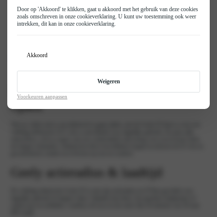
Door op 'Akkoord' te klikken, gaat u akkoord met het gebruik van deze cookies
Tot 475 km elektrisch bereik
zoals omschreven in onze
cookieverklaring
. U kunt uw toestemming ook weer
intrekken, dit kan in onze
cookieverklaring
.
Minder onderhoudsgevoelig
Akkoord
Bekijk modellen
Weigeren
Enkele voordelen van elektrisch
Voorkeuren aanpassen
rijden
Wat uw reden ook is om elektrisch te gaan rijden, met de Geely E5 kiest u voor een
volledig elektrische SUV die is ontwikkeld voor dagelijks gebruik. De auto rijdt
emissieloos, stil en soepel, met een comfortabele rijervaring voor zowel korte ritten
als langere afstanden. Dankzij het direct beschikbare koppel accelereert de E5 vlot en
gecontroleerd, zonder in te leveren op rust en comfort.
Geely actieradius & laadtijd
De volledig elektrische Geely E5 is met zijn actieradius tot 475km geschikt voor
dagelijks gebruik én langere ritten. Opladen kan thuis, bij openbare laadpunten of
onderweg via snelladen, waarbij u de accu in iets meer dan 20 minuten van 30 naar
80% laadt.