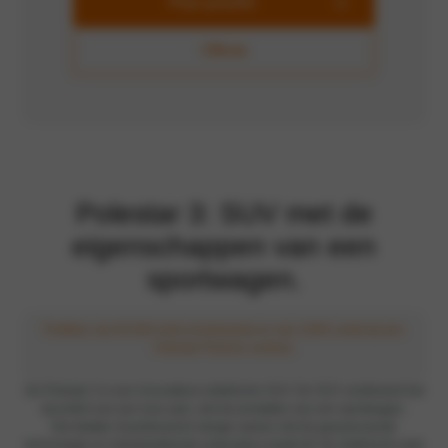
Plan proefrit
Offerte
Polestar 3: SUV met de
eigenschappen van een
sportwagen.
Profiteer van €5.000 extra inruilwaarde en van 4,99% rente bij een
Polestar Finance contract.
De Polestar 3 is een innovatieve elektrische SUV. De SUV combineert het
rijcomfort van een luxe auto, met de prestaties van een sportwagen.
Het strakke Scandinavisch design samen met de geavanceerde
technologie en indrukwekkende actieradius maakt dit ”de elektrische auto