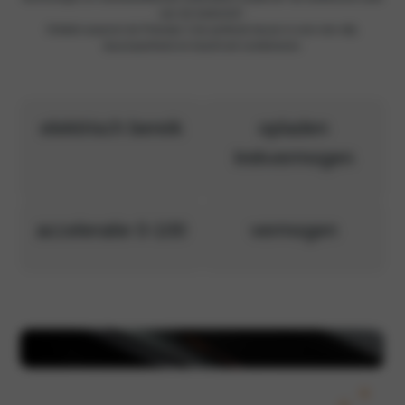
van de toekomst”.
Ontdek waarom de Polestar 3 de perfecte keuze is voor wie stijl,
duurzaamheid en kracht wil combineren.
elektrisch bereik
opladen
trekvermogen
acceleratie 0-100
vermogen