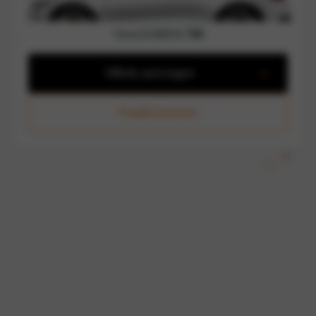
Polestar
2
Prime
Vanaf
€ 899
€ 799
Offerte aanvragen
Proefrit plannen