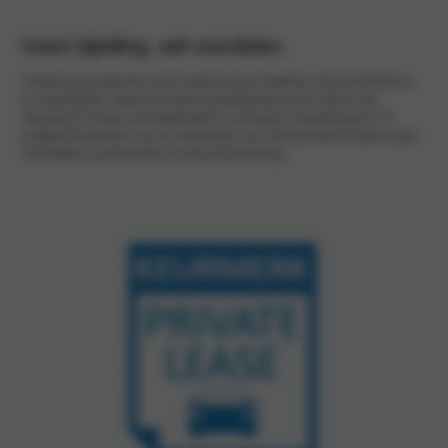
Geen bijtelling, wél voordelen.
Omdat je als particulier least, betaal je geen bijtelling. Dat scheelt flink in
je maandlasten. Naast het vaste maandbedrag hoef je alleen nog
rekening te houden met elektriciteit en eventuele meerkilometers. Je
profiteert bovendien van de zekerheden van het Keurmerk Private Lease,
met heldere voorwaarden en extra bescherming.