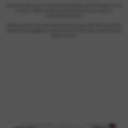
Polestar Private Lease is momenteel beschikbaar voor de Polestar 2 en de
Polestar 4. Beide modellen combineren bieden een unieke en
comfortabele rijervaring.
Weet je nog niet zeker welk model het beste bij jou past? Plan dan geheel
vrijblijvend een
proefrit
en ervaar zelf welk Polestar‑model aansluit bij jouw
rijstijl en wensen.