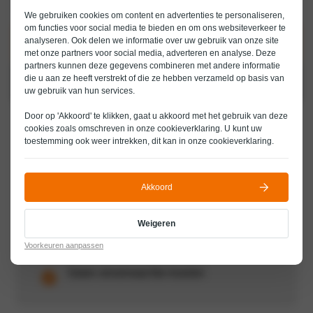
volgens het Keurmerk Private Lease.
We gebruiken cookies om content en advertenties te personaliseren,
om functies voor social media te bieden en om ons websiteverkeer te
analyseren. Ook delen we informatie over uw gebruik van onze site
Offerte aanvragen
met onze partners voor social media, adverteren en analyse. Deze
partners kunnen deze gegevens combineren met andere informatie
die u aan ze heeft verstrekt of die ze hebben verzameld op basis van
Proefrit plannen
uw gebruik van hun services.
Door op 'Akkoord' te klikken, gaat u akkoord met het gebruik van deze
Vast maandbedrag
cookies zoals omschreven in onze
cookieverklaring
. U kunt uw
toestemming ook weer intrekken, dit kan in onze
cookieverklaring
.
Direct rijden in een moderne
auto
Akkoord
Inclusief onderhoud, APK en
verzekering
Weigeren
Flexibele looptijden
Voorkeuren aanpassen
Geen onverwachte kosten