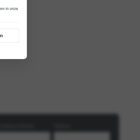
ven in onze
.
en
mailadres
Telefoon
(Vereist)