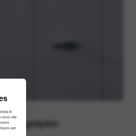
es
media te
 onze site
peningstijden
gevens
 basis van