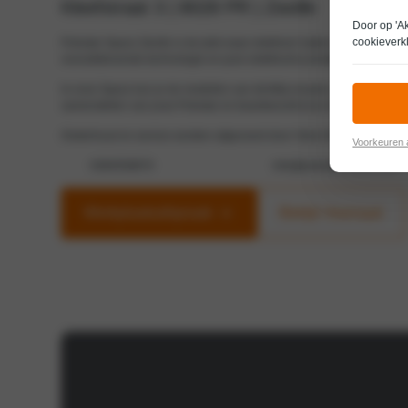
Kleefstraat 3 | 8028 PR | Zwolle
Door op 'A
cookieverk
Polestar Space Zwolle is de plek waar elektrisch rijden tot leven komt.
vooruitstrevende technologie en pure elektrische prestaties.
In onze Space kun je de modellen van dichtbij ervaren, plaatsnemen ach
samenstellen van jouw Polestar en beantwoordt al je vragen over elektri
Onderhoud en service worden uitgevoerd door Volvo Nieuwenhuijse Zwol
Voorkeuren
0384558870
info@polestarzwolle.com
Werkplaatsafspraak
Bekijk Voorraad