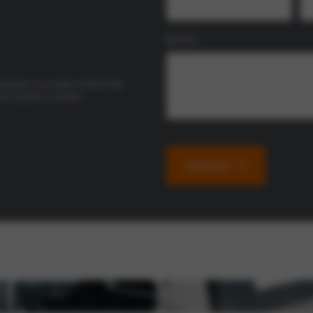
Bericht
rmulier in te vullen of direct met
n reactie te voorzien.
Versturen