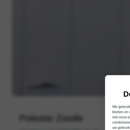
D
We gebruike
bieden en 
Polestar Zwolle
met onze p
combineren
uw gebruik