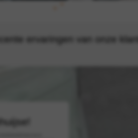
cente ervaringen van onze klan
uijse!
s familiebedrijf doen we er