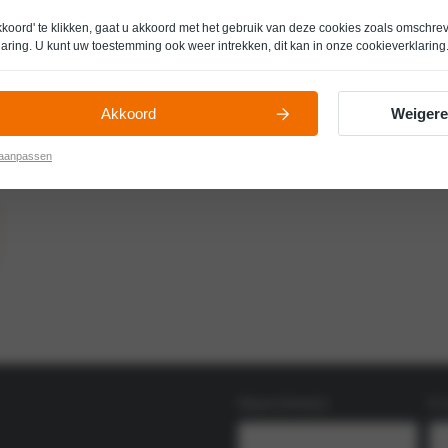
kkoord' te klikken, gaat u akkoord met het gebruik van deze cookies zoals omschre
laring
. U kunt uw toestemming ook weer intrekken, dit kan in onze
cookieverklaring
 Hier ontdek je de wereld van Polestar – minimalistisch design,
ter het stuur en een proefrit inplannen. Ons team helpt je graag bij het
Akkoord
Weiger
sch rijden, laden en digitale functies.
le, zodat jij altijd verzekerd bent van de beste zorg voor jouw auto.
 aanpassen
Naam
E-
(Vereist)