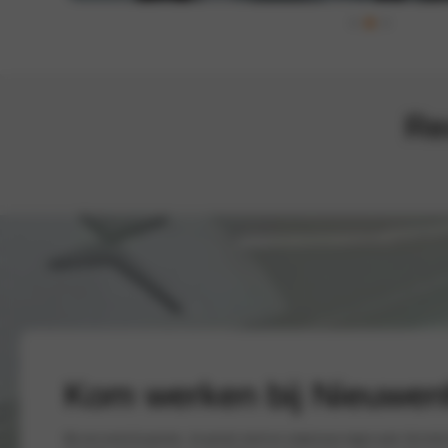
Re
Kom werken bij Nieuwenh
Bij ons word jij gezien. Je groeit, leert en volgt jouw eigen pad. Als trot