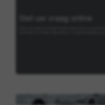
Stel uw vraag online
Heeft u een vraag, tip of klacht? Neem contact met ons op door het fo
ons te bellen of e-mailen. We proberen u zo spoedig mogelijk van ee