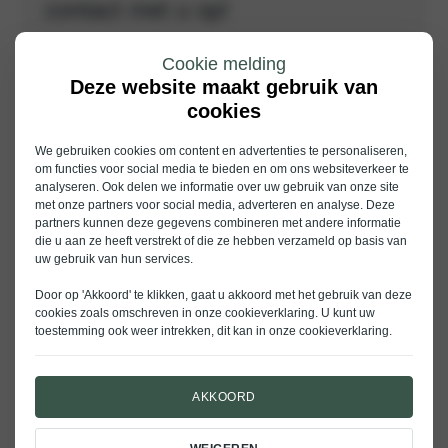
contact met u op!
Bedrijf
(Vereist)
Cookie melding
Deze website maakt gebruik van
cookies
We gebruiken cookies om content en advertenties te personaliseren,
Naam
(Vereist)
om functies voor social media te bieden en om ons websiteverkeer te
analyseren. Ook delen we informatie over uw gebruik van onze site
met onze partners voor social media, adverteren en analyse. Deze
partners kunnen deze gegevens combineren met andere informatie
die u aan ze heeft verstrekt of die ze hebben verzameld op basis van
E-mailadres
(Vereist)
uw gebruik van hun services.
Door op 'Akkoord' te klikken, gaat u akkoord met het gebruik van deze
cookies zoals omschreven in onze
cookieverklaring
. U kunt uw
toestemming ook weer intrekken, dit kan in onze
cookieverklaring
.
Telefoon
AKKOORD