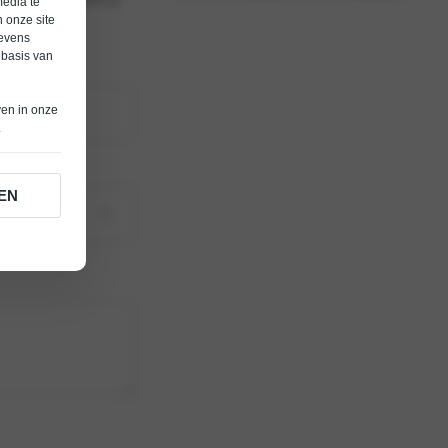
media te
.
 onze site
gevens
 basis van
ven in onze
.
EN