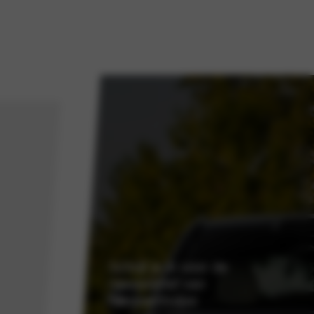
Schrijf je in voor de
nieuwsbrief van
Nieuwenhuijse