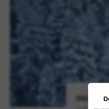
Meld je 
D
We nodigen je uit voor e