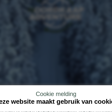
Cookie melding
aan voor de Noordkaap Reün
eze website maakt gebruik van cooki
en gezellige avond waarin we samen de aftermovie van de deelnemerseditie bekijke