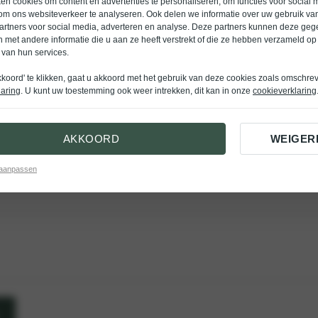
n cookies om content en advertenties te personaliseren, om functies voor social 
X’S Mobility in Apeldoorn. De inloop is vanaf 18:45 uur en om 19:15 uur starten we
om ons websiteverkeer te analyseren. Ook delen we informatie over uw gebruik van
artners voor social media, adverteren en analyse. Deze partners kunnen deze ge
 met andere informatie die u aan ze heeft verstrekt of die ze hebben verzameld op
Achternaam
(Vereist)
 van hun services.
kkoord' te klikken, gaat u akkoord met het gebruik van deze cookies zoals omschre
laring
. U kunt uw toestemming ook weer intrekken, dit kan in onze
cookieverklaring
Aantal personen
reist)
AKKOORD
WEIGER
nwezig
elaas verhinderd
 aanpassen