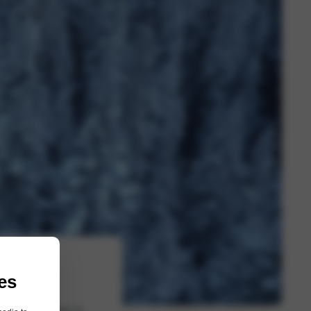
ie
es
n. Dit vindt plaats op