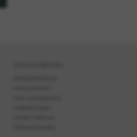
Service & diensten
Werkplaatsafspraak
Volvo Assistance
Haal- en brengservice
Laadoplossingen
Hockey Clubbonus
Ballonvaart boeken