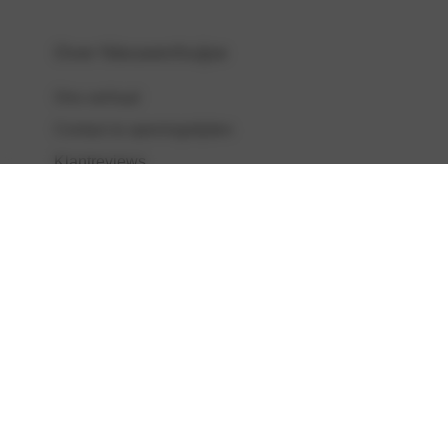
Over Nieuwenhuijse
Ons verhaal
Contact & openingstijden
Klantreviews
Werken bij
Nieuws & blogs