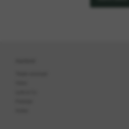
Aanbod
Totale voorraad
Volvo
Lynk & Co
Polestar
Acties