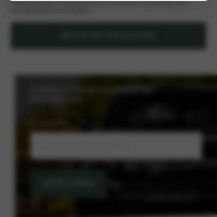
Bekijk het model of houd ons nieuws in de gaten voor updates over
beschikbaarheid en proefritten.
BEKIJK DE VOLVO EX60
Schrijf je in voor de nieuwsbrief van
Nieuwenhuijse
E-mailadres
VERSTUREN