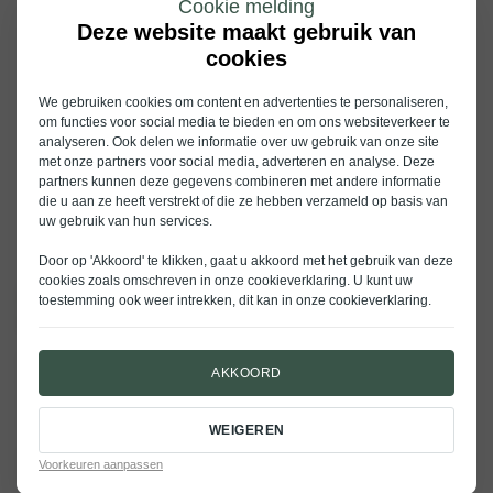
Cookie melding
800V‑technologie zorgt niet alleen voor snellere laadtijden,
Deze website maakt gebruik van
maar ook voor een efficiënter laadproces. Doordat de auto
cookies
met een hogere spanning werkt, ontstaat minder
warmteverlies en verloopt het laden stabieler. Dat betekent
We gebruiken cookies om content en advertenties te personaliseren,
meer comfort en minder concessies in het dagelijks gebruik.
om functies voor social media te bieden en om ons websiteverkeer te
analyseren. Ook delen we informatie over uw gebruik van onze site
Voor bestuurders van de Volvo EX60 vertaalt dit zich vooral in
met onze partners voor social media, adverteren en analyse. Deze
rust: kortere laadstops, meer flexibiliteit tijdens langere
partners kunnen deze gegevens combineren met andere informatie
afstanden en een elektrische auto die klaar is voor de
die u aan ze heeft verstrekt of die ze hebben verzameld op basis van
toekomst.
uw gebruik van hun services.
Door op 'Akkoord' te klikken, gaat u akkoord met het gebruik van deze
cookies zoals omschreven in onze
cookieverklaring
. U kunt uw
toestemming ook weer intrekken, dit kan in onze
cookieverklaring
.
Onderdeel van een nieuwe generatie Volvo’s
De 800V‑technologie past binnen Volvo’s bredere visie op elektrisch
AKKOORD
rijden. De EX60 is het eerste model op het nieuwe SPA3‑platform en is
ontworpen om optimaal gebruik te maken van moderne laadinfrastructuur,
zonder in te leveren op comfort, veiligheid en gebruiksgemak.
WEIGEREN
Wilt u meer weten over de Volvo EX60 en wat deze technologie voor u kan
Voorkeuren aanpassen
betekenen?