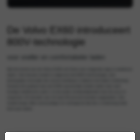
De Volvo EX60 introduceert
800V‑technologie
voor sneller en comfortabeler laden
Met de komst van de Volvo EX60 zet Volvo een volgende stap in elektrisch
rijden. Het nieuwe model is uitgerust met 800V‑technologie, een
belangrijke innovatie die vooral merkbaar is tijdens het laden onderweg.
Dankzij dit systeem kan de EX60 aanzienlijk sneller laden dan veel
huidige elektrische auto’s. In de juiste omstandigheden kan de accu in
ongeveer 18 minuten van 10 naar 80 procent worden opgeladen. Dat
maakt lange ritten eenvoudiger en verlaagt de tijd die u onderweg kwijt
bent aan laden.
Meer vrijheid in de praktijk