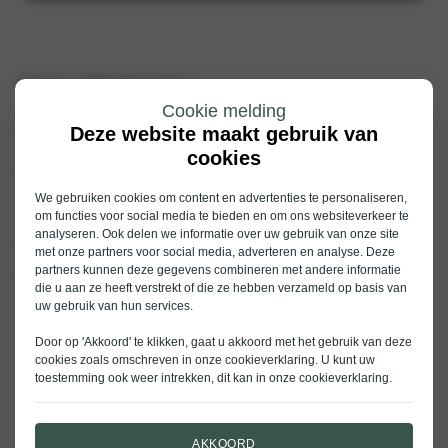
Volvo Digital Key
Cookie melding
Uw Volvo altijd binnen handbereik
Deze website maakt gebruik van
cookies
Uw autosleutel vergeten? Met Volvo Digital Key is dat geen probleem
meer. Met uw smartphone opent, vergrendelt en start u uw Volvo
We gebruiken cookies om content en advertenties te personaliseren,
eenvoudig zonder fysieke sleutel. Bovendien kunt u de sleutel veilig
om functies voor social media te bieden en om ons websiteverkeer te
delen met familie of vrienden, zodat ook zij toegang hebben tot de auto
analyseren. Ook delen we informatie over uw gebruik van onze site
wanneer u dat wilt.
met onze partners voor social media, adverteren en analyse. Deze
partners kunnen deze gegevens combineren met andere informatie
Digital Key maakt rijden niet alleen gemakkelijker, maar ook slimmer. Alles
die u aan ze heeft verstrekt of die ze hebben verzameld op basis van
verloopt digitaal, rechtstreeks vanuit de Volvo Cars-app.
uw gebruik van hun services.
Door op 'Akkoord' te klikken, gaat u akkoord met het gebruik van deze
cookies zoals omschreven in onze
cookieverklaring
. U kunt uw
toestemming ook weer intrekken, dit kan in onze
cookieverklaring
.
AKKOORD