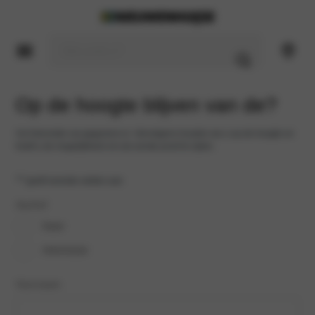
Op de hoogte blijven van de?
Vul hieronder uw gegevens in. Vervolgens houden we u op de hoogte en
heeft u de mogelijkheid om als eerste proef te rijden.
*
"
" geeft vereiste velden aan
Aanhef
heer
mevrouw
Voornaam