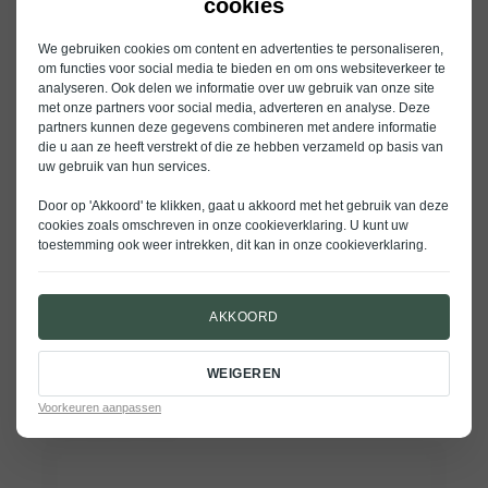
Aanmelden
cookies
informatieavond
We gebruiken cookies om content en advertenties te personaliseren,
om functies voor social media te bieden en om ons websiteverkeer te
Early Bird
analyseren. Ook delen we informatie over uw gebruik van onze site
met onze partners voor social media, adverteren en analyse. Deze
partners kunnen deze gegevens combineren met andere informatie
Donderdag 18 juni – 19.00 tot 20.30 uur
die u aan ze heeft verstrekt of die ze hebben verzameld op basis van
uw gebruik van hun services.
Vestiging
(Vereist)
Door op 'Akkoord' te klikken, gaat u akkoord met het gebruik van deze
cookies zoals omschreven in onze
cookieverklaring
. U kunt uw
toestemming ook weer intrekken, dit kan in onze
cookieverklaring
.
Aanhef
(Vereist)
AKKOORD
WEIGEREN
Voorkeuren aanpassen
Voornaam
(Vereist)