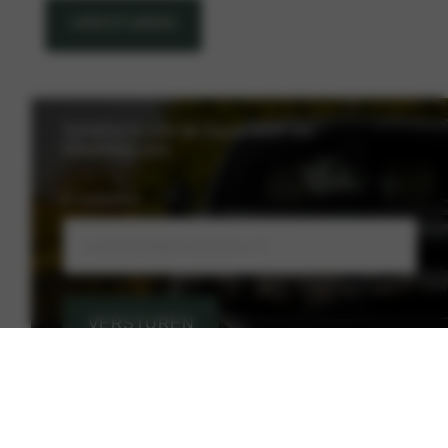
VERSTUREN
Schrijf je in voor de nieuwsbrief van
Nieuwenhuijse
E-mailadres
VERSTUREN