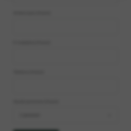
Achternaam
(Vereist)
E-mailadres
(Vereist)
Telefoon
(Vereist)
Aantal personen
(Vereist)