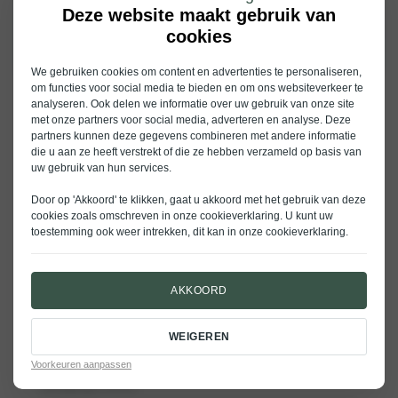
Deze website maakt gebruik van
cookies
We gebruiken cookies om content en advertenties te personaliseren,
om functies voor social media te bieden en om ons websiteverkeer te
Aanmelden
Noordkaap
analyseren. Ook delen we informatie over uw gebruik van onze site
met onze partners voor social media, adverteren en analyse. Deze
Adventure
partners kunnen deze gegevens combineren met andere informatie
die u aan ze heeft verstrekt of die ze hebben verzameld op basis van
uw gebruik van hun services.
ALGEMENE VOORWAARDEN
Door op 'Akkoord' te klikken, gaat u akkoord met het gebruik van deze
cookies zoals omschreven in onze
cookieverklaring
. U kunt uw
toestemming ook weer intrekken, dit kan in onze
cookieverklaring
.
Stap
1
van
7
14%
AKKOORD
Contactgegevens bestuurder
(deelnemer 1)
WEIGEREN
Voorkeuren aanpassen
Vestiging
(Vereist)