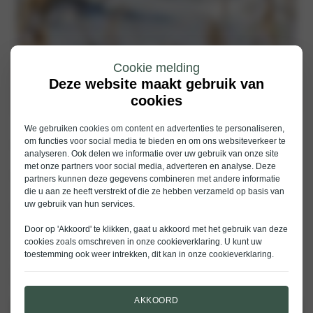
Cookie melding
Deze website maakt gebruik van
cookies
We gebruiken cookies om content en advertenties te personaliseren,
om functies voor social media te bieden en om ons websiteverkeer te
Volvo test: winterbanden
analyseren. Ook delen we informatie over uw gebruik van onze site
met onze partners voor social media, adverteren en analyse. Deze
versus all-season banden
partners kunnen deze gegevens combineren met andere informatie
die u aan ze heeft verstrekt of die ze hebben verzameld op basis van
uw gebruik van hun services.
De intrede van het najaar betekent voor de fervent automobilist maar één
ding: de halfjaarlijkse wielenwissel. De zomerbanden worden vervangen
Door op 'Akkoord' te klikken, gaat u akkoord met het gebruik van deze
door de winterse variant waarmee de meest ijzige weersomstandigheden
cookies zoals omschreven in onze
cookieverklaring
. U kunt uw
zonder problemen getrotseerd worden. Een enkeling voorziet zijn auto
toestemming ook weer intrekken, dit kan in onze
cookieverklaring
.
van all-seasonbanden die, zoals de naam al verklapt, het hele jaar door
gebruikt worden. Maar wat is nu écht de veiligste oplossing? U leest het
hier. Spoiler: plan de afspraak voor uw winterbanden maar vast in….
AKKOORD