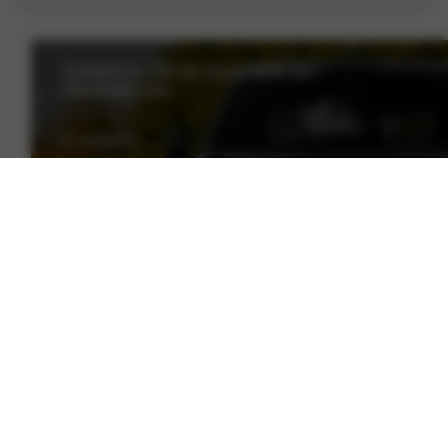
Schrijf je in voor de nieuwsbrief van
Nieuwenhuijse
E-mailadres
VERSTUREN
Aanbod
Totale voorraad