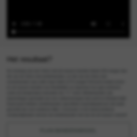
Het resultaat?
De remweg van een Volvo met all-season banden bleek 33% langer dan
die van de Volvo met winterbanden, en die van de Volvo met
zomerbanden was zelfs maar liefst 127% langer! Dit komt omdat zomer-
en all-season banden hun flexibiliteit, en daarmee hun grip verliezen
zodra de temperatuur beneden de 7 C° komt. Winterbanden zijn
daarentegen gemaakt van een rubbermengsel dat zacht en flexibel blijft.
Daarnaast hebben winterbanden specifieke loopvlakpatronen die beter
geschikt zijn voor winterse ritten. Conclusie: in de meest winterse
omstandigheden winnen de winterbanden het van de all-season variant!
PLAN BANDENWISSEL