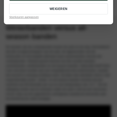
PLAN BANDENWISSEL
WEIGEREN
Voorkeuren aanpassen
Winterbanden versus all-
season banden
De banden zijn de contactpunten tussen de auto en de weg. Dat betekent
dat alle rij-eigenschappen van de auto, de rijgewoonten van de
bestuurder en het wegdek allemaal nauw samenwerken met de vier
contactpunten. Globaal gezien kennen we drie soorten banden:
zomerbanden, winterbanden en all-season banden. Natuurlijk heeft Volvo
Cars ook deze soorten aan een vergelijkende test onderworpen, waarbij
het verschil in remweg zichtbaar werd. Zij lieten drie identieke Volvo’s met
respectievelijk zomer-, winter- en all-season banden remmen bij een
snelheid van 80 kilometer per uur en een temperatuur van -6 C°. Om de
uitdaging verder aan te scherpen reden de auto’s niet op een doorsnee
circuit, maar op een gigantische curlingbaan waarbij de winnende auto
het dichtst bij de cirkel eindigde.