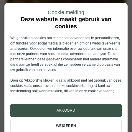
Cookie melding
Deze website maakt gebruik van
cookies
We gebruiken cookies om content en advertenties te personaliseren,
Volvo Polestar Engineered
om functies voor social media te bieden en om ons websiteverkeer te
analyseren. Ook delen we informatie over uw gebruik van onze site
met onze partners voor social media, adverteren en analyse. Deze
Een Volvo die de naam Polestar Engineered draagt is er een die garant
partners kunnen deze gegevens combineren met andere informatie
staat voor sportiviteit. De Volvo’s worden aangespoord door een krachtig
die u aan ze heeft verstrekt of die ze hebben verzameld op basis van
T8 Twin Engine hybride aandrijfsysteem. De perfecte combinatie van een
uw gebruik van hun services.
high performance benzinemotor en een krachtige elektromotor leveren
samen 405 pk. Ondersteund met geoptimaliseerde motorsoftware zorgt
Door op 'Akkoord' te klikken, gaat u akkoord met het gebruik van deze
het voor een ongekende respons. Voor extra controle, precisie en
cookies zoals omschreven in onze
cookieverklaring
. U kunt uw
dynamiek rekent de Polestar Engineered uitvoering op performance
toestemming ook weer intrekken, dit kan in onze
cookieverklaring
.
chassis componenten van Öhlins, performance remmen van Brembo of
van Akebono en een veerpootbrug (strut bar) voor nauwkeurige controle
en besturing.
AKKOORD
BEKIJK VOORRAAD
WEIGEREN