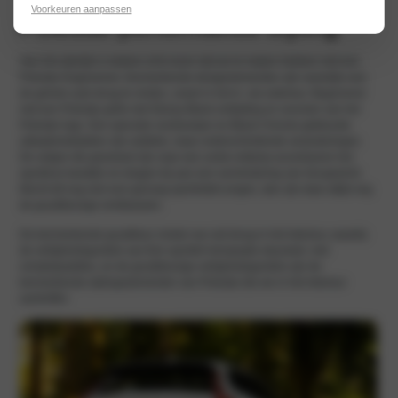
Voorkeuren aanpassen
Polestar performance styling
Aan het uiterlijk is meteen af te lezen dat we te maken hebben met een
Polestar Engineered. Kenmerkende designelementen zijn namelijk over
de gehele auto terug te vinden, zowel in het in- als exterieur. Beginnend
met een Polestar grille met Glossy Black omlijsting en voorzien van het
Polestar logo. Een speciale voorbumper en Black Chrome gekleurde
uitlaateindstukken zijn subtiele, maar onderscheidende veranderingen.
De velgen die gesmeed zijn naar een uniek ontwerp accentueren het
sportieve karakter en dragen bij aan een vermindering van het gewicht.
Mocht dit nog niet voor genoeg sportiviteit zorgen, dan zijn daar altijd nog
de goudkleurige remklauwen.
De kenmerkende goudkleur vinden we ook terug in het interieur, waarbij
de veiligheidsgordels van Een sportief vierspaaks stuurwiel, met
schakelpaddles, en de goudkleurige veiligheidsgordels zijn de
kenmerkende stylingselementen van Polestar die we in het interieur
aantreffen