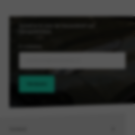
Schrijf je in voor de nieuwsbrief van
Nieuwenhuijse
E-mailadres
Versturen
Aanbod