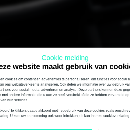
Cookie melding
eze website maakt gebruik van cooki
n cookies om content en advertenties te personaliseren, om functies voor social 
om ons websiteverkeer te analyseren. Ook delen we informatie over uw gebruik van
artners voor social media, adverteren en analyse. Deze partners kunnen deze ge
 met andere informatie die u aan ze heeft verstrekt of die ze hebben verzameld op
 van hun services.
kkoord' te klikken, gaat u akkoord met het gebruik van deze cookies zoals omschre
laring
. U kunt uw toestemming ook weer intrekken, dit kan in onze
cookieverklaring
nschuldig, maar kan razendsnel een barst worden, zeker
. Daarom is snel handelen slim. Kleine schade