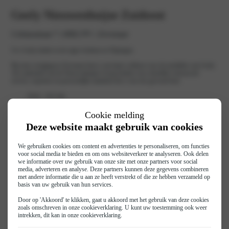
Geely Nieuwenhuijse Zuidoost
Celsiusstraat 7 | 6902 PV | Zevenaar
Uw Geely-dealer in de regio Arnhem en Nijmegen.
Bij onze vestiging in Zevenaar bent u van harte welkom voor de modellen van Geely.
Als onderdeel van de Nieuwenhuijse Groep bieden wij u dezelfde vertrouwde
service, expertise en persoonlijke aandacht die u van ons gewend bent.
0316 - 333 344
geelyzuidoost@nieuwenhuijse.nl
Cookie melding
Deze website maakt gebruik van cookies
We gebruiken cookies om content en advertenties te personaliseren, om functies
voor social media te bieden en om ons websiteverkeer te analyseren. Ook delen
we informatie over uw gebruik van onze site met onze partners voor social
media, adverteren en analyse. Deze partners kunnen deze gegevens combineren
met andere informatie die u aan ze heeft verstrekt of die ze hebben verzameld op
basis van uw gebruik van hun services.
Door op 'Akkoord' te klikken, gaat u akkoord met het gebruik van deze cookies
zoals omschreven in onze
cookieverklaring
. U kunt uw toestemming ook weer
intrekken, dit kan in onze
cookieverklaring
.