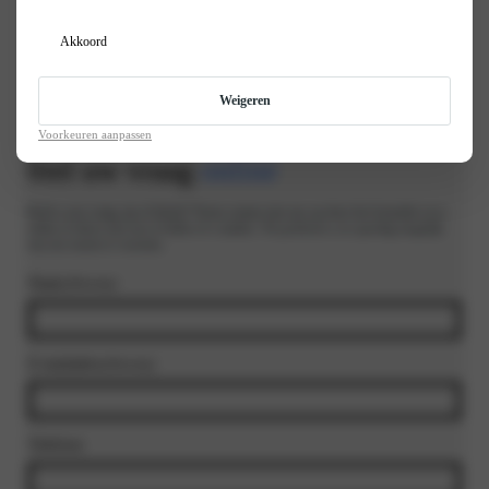
Akkoord
Weigeren
Voorkeuren aanpassen
Stel uw vraag
online
Heeft u een vraag, tip of klacht? Neem contact met ons op door het formulier in te
vullen of direct met ons te bellen of e-mailen. We proberen u zo spoedig mogelijk
van een reactie te voorzien.
Naam
(Vereist)
E-mailadres
(Vereist)
Telefoon