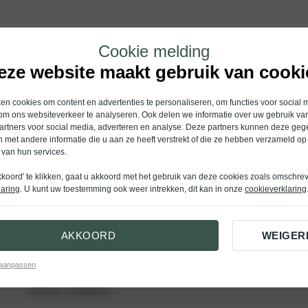
Cookie melding
eze website maakt gebruik van cooki
Service & diensten
n cookies om content en advertenties te personaliseren, om functies voor social 
om ons websiteverkeer te analyseren. Ook delen we informatie over uw gebruik van
Werkplaatsafspraak
artners voor social media, adverteren en analyse. Deze partners kunnen deze ge
 met andere informatie die u aan ze heeft verstrekt of die ze hebben verzameld op
Volvo Assistance
 van hun services.
Haal- en brengservice
kkoord' te klikken, gaat u akkoord met het gebruik van deze cookies zoals omschre
Laadoplossingen
laring
. U kunt uw toestemming ook weer intrekken, dit kan in onze
cookieverklaring
Hockey Clubbonus
Ballonvaart boeken
AKKOORD
WEIGER
 aanpassen
Onze merken