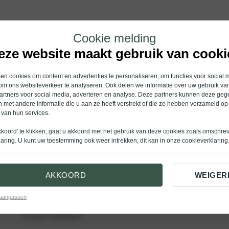
Cookie melding
eze website maakt gebruik van cooki
Service & diensten
n cookies om content en advertenties te personaliseren, om functies voor social 
om ons websiteverkeer te analyseren. Ook delen we informatie over uw gebruik van
Werkplaatsafspraak
artners voor social media, adverteren en analyse. Deze partners kunnen deze ge
 met andere informatie die u aan ze heeft verstrekt of die ze hebben verzameld op
Volvo Assistance
 van hun services.
Haal- en brengservice
kkoord' te klikken, gaat u akkoord met het gebruik van deze cookies zoals omschre
Laadoplossingen
laring
. U kunt uw toestemming ook weer intrekken, dit kan in onze
cookieverklaring
Hockey Clubbonus
Ballonvaart boeken
AKKOORD
WEIGER
 aanpassen
Onze merken