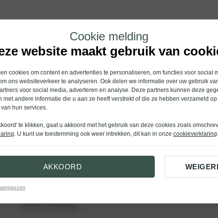
Cookie melding
eze website maakt gebruik van cooki
Service & diensten
n cookies om content en advertenties te personaliseren, om functies voor social 
om ons websiteverkeer te analyseren. Ook delen we informatie over uw gebruik van
Werkplaatsafspraak
artners voor social media, adverteren en analyse. Deze partners kunnen deze ge
 met andere informatie die u aan ze heeft verstrekt of die ze hebben verzameld op
Volvo Assistance
 van hun services.
Haal- en brengservice
kkoord' te klikken, gaat u akkoord met het gebruik van deze cookies zoals omschre
Laadoplossingen
laring
. U kunt uw toestemming ook weer intrekken, dit kan in onze
cookieverklaring
Hockey Clubbonus
Ballonvaart boeken
AKKOORD
WEIGER
 aanpassen
Onze merken