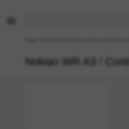
Home
/ Product Bandenmerk / Nokian WR A3 / Con
Nokian WR A3 / Cont