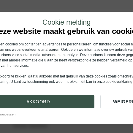
Cookie melding
eze website maakt gebruik van cooki
Service & diensten
n cookies om content en advertenties te personaliseren, om functies voor social 
om ons websiteverkeer te analyseren. Ook delen we informatie over uw gebruik van
Werkplaatsafspraak
artners voor social media, adverteren en analyse. Deze partners kunnen deze ge
 met andere informatie die u aan ze heeft verstrekt of die ze hebben verzameld op
Volvo Assistance
 van hun services.
Haal- en brengservice
kkoord' te klikken, gaat u akkoord met het gebruik van deze cookies zoals omschre
Laadoplossingen
laring
. U kunt uw toestemming ook weer intrekken, dit kan in onze
cookieverklaring
Hockey Clubbonus
Ballonvaart boeken
AKKOORD
WEIGER
 aanpassen
Onze merken