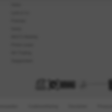
Volvo
Lynk & Co
Polestar
Geely
MAX'S Mobility
Prime Lease
NH Trading
Stappenbelt
orwaarden
Cookieverklaring
Disclaimer
Privacyv