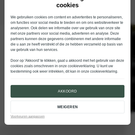
cookies
We gebruiken cookies om content en advertenties te personaliseren,
om functies voor social media te bieden en om ons websiteverkeer te
analyseren. Ook delen we informatie over uw gebruik van onze site
met onze partners voor social media, adverteren en analyse. Deze
Schrijf je in voor de nieuwsbrief van
partners kunnen deze gegevens combineren met andere informatie
Nieuwenhuijse
die u aan ze heeft verstrekt of die ze hebben verzameld op basis van
uw gebruik van hun services.
E-mailadres
Door op 'Akkoord' te klikken, gaat u akkoord met het gebruik van deze
cookies zoals omschreven in onze
cookieverklaring
. U kunt uw
toestemming ook weer intrekken, dit kan in onze
cookieverklaring
.
AKKOORD
VERSTUREN
WEIGEREN
Voorkeuren aanpassen