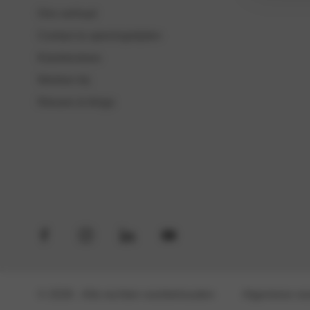
Ons verhaal
Contact & openingstijden
Klantreviews
Werken bij
Nieuws & blogs
© 2026
- Alle rechten voorbehouden
Algemene vo