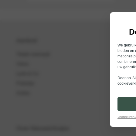
D
Aanbod
We gebruike
bieden en 
Totale voorraad
met onze p
combineren
Volvo
uw gebruik
Lynk & Co
Door op 'A
Polestar
cookieverk
Acties
Voorkeuren
Over Nieuwenhuijse