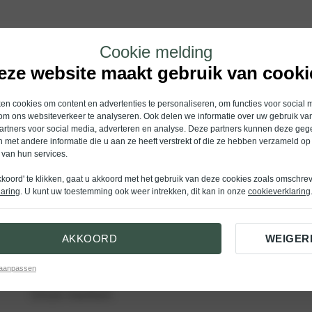
Cookie melding
eze website maakt gebruik van cooki
Service & diensten
n cookies om content en advertenties te personaliseren, om functies voor social 
om ons websiteverkeer te analyseren. Ook delen we informatie over uw gebruik van
Werkplaatsafspraak
artners voor social media, adverteren en analyse. Deze partners kunnen deze ge
 met andere informatie die u aan ze heeft verstrekt of die ze hebben verzameld op
Volvo Assistance
 van hun services.
Haal- en brengservice
kkoord' te klikken, gaat u akkoord met het gebruik van deze cookies zoals omschre
Laadoplossingen
laring
. U kunt uw toestemming ook weer intrekken, dit kan in onze
cookieverklaring
Hockey Clubbonus
Ballonvaart boeken
AKKOORD
WEIGER
 aanpassen
Onze merken