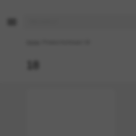
Home
/ Product Inchmaat / 18
18