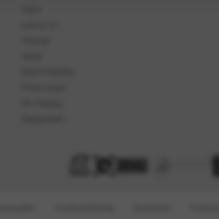
Volvo
Lynk & Co
Polestar
Geely
MAX'S Mobility
Prime Lease
NH Trading
Stappenbelt
orwaarden
Cookieverklaring
Disclaimer
Privacyv